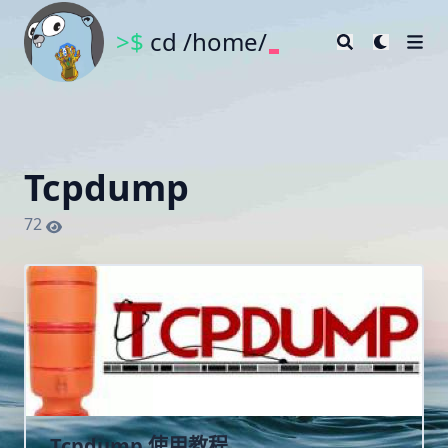
>$
cd /home/
Tcpdump
72
Tcpdump 使用教程