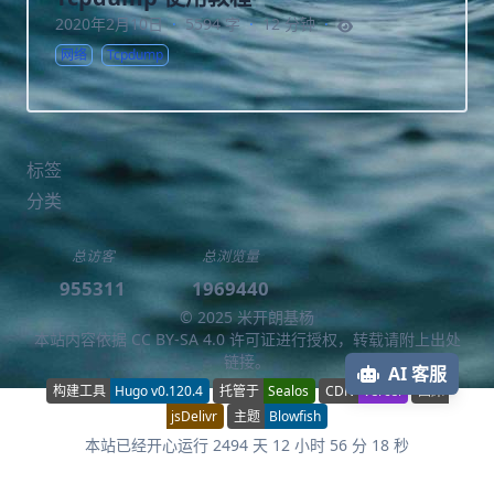
2020年2月10日
·
5594 字
·
12 分钟
·
网络
Tcpdump
标签
分类
总访客
总浏览量
955311
1969440
© 2025 米开朗基杨
本站内容依据
CC BY-SA 4.0
许可证进行授权，转载请附上出处
链接。
AI 客服
构建工具
Hugo v0.120.4
托管于
Sealos
CDN
Vercel
图床
jsDelivr
主题
Blowfish
本站已经开心运行 2494 天 12 小时 56 分 18 秒