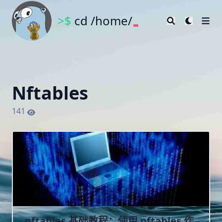
>$
cd /home/
Nftables
141
nftables 基础教程：使用 nftables 作