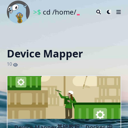
>$
cd /home/
Device Mapper
10
Device Mapper基础教程：Docker 中