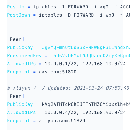
PostUp
=
 iptables -I FORWARD -i wg0 -j ACC
PostDown
=
 iptables -D FORWARD -i wg0 -j A
[
Peer
]
PublicKey
=
JgvmQFmhUtUoS3xFMFwEgP3L1Wnd8h
PresharedKey
=
T5UsVvOEYwfMJQDJudC2ryKeCpn
AllowedIPs
=
Endpoint
=
# Aliyun /  / Updated: 2021-02-24 07:57:45
[
Peer
]
PublicKey
=
 kVq2ATMTckCKEJFF4TM3QYibxzlh+b
AllowedIPs
=
Endpoint
=