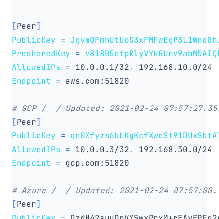
[
Peer
]
PublicKey
=
JgvmQFmhUtUoS3xFMFwEgP3L1Wnd8h
PresharedKey
=
v818B5etpRlyVYHGUrv9abM5AIQ
AllowedIPs
=
Endpoint
=
# GCP /  / Updated: 2021-02-24 07:57:27.35
[
Peer
]
PublicKey
=
qn0Xfyzs6bLKgKcfXwcSt91DUxSbtA
AllowedIPs
=
Endpoint
=
# Azure /  / Updated: 2021-02-24 07:57:00.
[
Peer
]
PublicKey
=
 OzdH42suuOpVY5wxPrxM+rEAyEPFg2