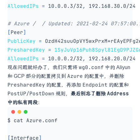
AllowedIPs
=
# Azure /  / Updated: 2021-02-24 07:57:00.
[
Peer
]
PublicKey
=
 OzdH42suuOpVY5wxPrxM+rEAyEPFg2
PresharedKey
=
1SyJuVp16Puh8Spyl81EgD9PJZG
AllowedIPs
=
wg0.conf
现在问题就好办了，我们只需将
中的 Aliyun
Azure
和 GCP 部分的配置拷贝到
的配置中，并删除
PresharedKey
Endpoint
的配置，再添加
的配置和
PostUP/PostDown
Address
规则，
最后别忘了删除
中的私有网段
：
[
Interface
]