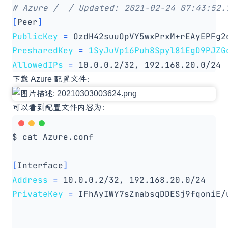
# Azure /  / Updated: 2021-02-24 07:43:52.
[
Peer
]
PublicKey
=
 OzdH42suuOpVY5wxPrxM+rEAyEPFg2
PresharedKey
=
1SyJuVp16Puh8Spyl81EgD9PJZG
AllowedIPs
=
下载 Azure 配置文件：
可以看到配置文件内容为：
[
Interface
]
Address
=
PrivateKey
=
 IFhAyIWY7sZmabsqDDESj9fqoniE/