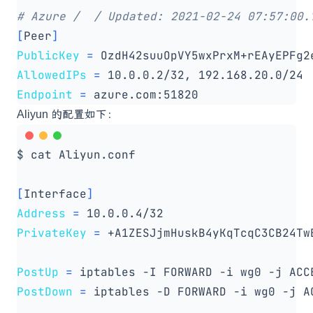
# Azure /  / Updated: 2021-02-24 07:57:00.
[
Peer
]
PublicKey
=
 OzdH42suuOpVY5wxPrxM+rEAyEPFg2
AllowedIPs
=
Endpoint
=
Aliyun 的配置如下：
[
Interface
]
Address
=
PrivateKey
=
 +A1ZESJjmHuskB4yKqTcqC3CB24Tw
PostUp
=
 iptables -I FORWARD -i wg0 -j ACC
PostDown
=
 iptables -D FORWARD -i wg0 -j A