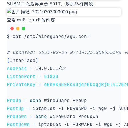
EDIT
SUBMIT 之后再点击
，添加私有网段：
wg0.conf
查看
的内容：
# Updated: 2021-02-24 07:34:23.805535396 +
[
Interface
]
Address
=
ListenPort
=
51820
PrivateKey
=
eEnHKGkGksx0jqrEDogjRj5l417Br
PreUp
=
echo
PostUp
=
 iptables -I FORWARD -i wg0 -j ACC
PreDown
=
echo
PostDown
=
 iptables -D FORWARD -i wg0 -j A