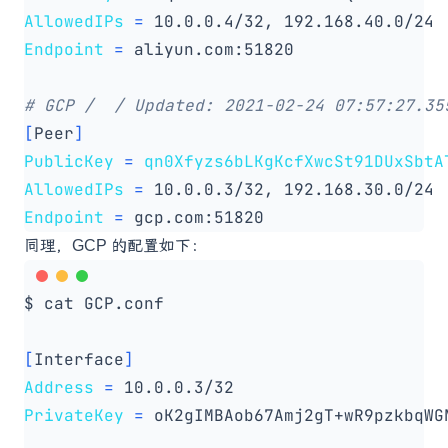
AllowedIPs
=
Endpoint
=
# GCP /  / Updated: 2021-02-24 07:57:27.35
[
Peer
]
PublicKey
=
qn0Xfyzs6bLKgKcfXwcSt91DUxSbtA
AllowedIPs
=
Endpoint
=
同理，GCP 的配置如下：
[
Interface
]
Address
=
PrivateKey
=
 oK2gIMBAob67Amj2gT+wR9pzkbqWG