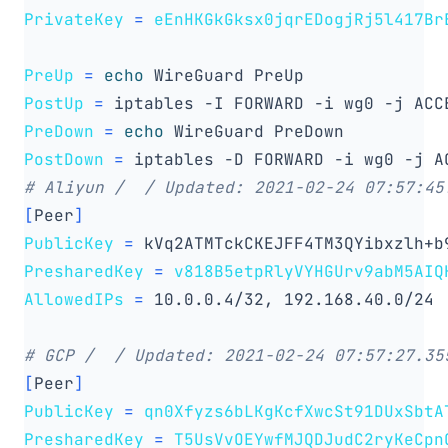
PrivateKey
=
eEnHKGkGksx0jqrEDogjRj5l417Br
PreUp
=
echo
PostUp
=
 iptables -I FORWARD -i wg0 -j ACC
PreDown
=
echo
PostDown
=
 iptables -D FORWARD -i wg0 -j A
# Aliyun /  / Updated: 2021-02-24 07:57:45
[
Peer
]
PublicKey
=
 kVq2ATMTckCKEJFF4TM3QYibxzlh+b
PresharedKey
=
v818B5etpRlyVYHGUrv9abM5AIQ
AllowedIPs
=
# GCP /  / Updated: 2021-02-24 07:57:27.35
[
Peer
]
PublicKey
=
qn0Xfyzs6bLKgKcfXwcSt91DUxSbtA
PresharedKey
=
T5UsVvOEYwfMJQDJudC2ryKeCpn