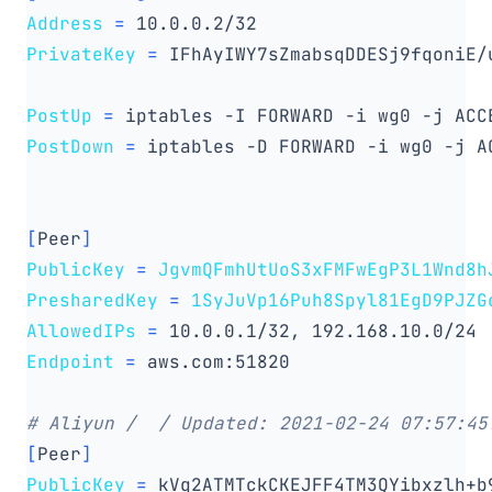
Address
=
PrivateKey
=
 IFhAyIWY7sZmabsqDDESj9fqoniE/
PostUp
=
 iptables -I FORWARD -i wg0 -j ACC
PostDown
=
 iptables -D FORWARD -i wg0 -j A
[
Peer
]
PublicKey
=
JgvmQFmhUtUoS3xFMFwEgP3L1Wnd8h
PresharedKey
=
1SyJuVp16Puh8Spyl81EgD9PJZG
AllowedIPs
=
Endpoint
=
# Aliyun /  / Updated: 2021-02-24 07:57:45
[
Peer
]
PublicKey
=
 kVq2ATMTckCKEJFF4TM3QYibxzlh+b