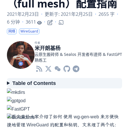
（full mesh）配置指南
2021年2月23日
·
更新于: 2021年2月25日
·
2655 字
·
6 分钟
·
3611
·
·
网络
WireGuard
作者
米开朗基杨
云原生搬砖师 &
Sealos
开发者布道师 &
FastGPT
熟练工
Table of Contents
上篇文章给大家介绍了如何
使用 wg-gen-web 来方便快
捷地管理 WireGuard 的配置和秘钥
，文末埋了两个坑：