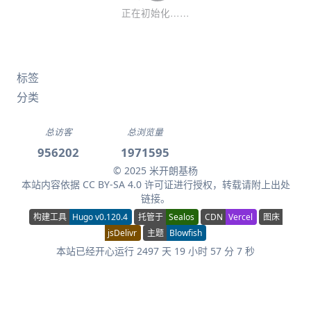
标签
分类
总访客
总浏览量
956202
1971595
© 2025 米开朗基杨
本站内容依据
CC BY-SA 4.0
许可证进行授权，转载请附上出处
链接。
构建工具
Hugo v0.120.4
托管于
Sealos
CDN
Vercel
图床
jsDelivr
主题
Blowfish
本站已经开心运行 2497 天 19 小时 57 分 8 秒