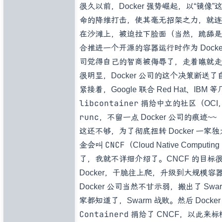
很久以前，Docker 强势崛起，以“镜
命的降维打击，使其毫无招架之力，就连 Go
在沙滩上，被迫拉下脸面（当然，跪舔是不可
合推进一个开源的容器运行时作为 Docke
司觉得自己的智商被侮辱了，走着瞧就走
很明显，Docker 公司的这个决策断
紧接着，Google 联合 Red Hat、IBM
libcontainer
捐给中立的社区（OCI，Ope
runc
，不留一点 Docker 公司的痕迹~~
这还不够，为了彻底扭转 Docker 一
CNCF
金会叫
（Cloud Native Comp
了，我就不详细介绍了。CNCF 的目标
Docker，干脆往上爬，升级到大规模容器
Docker 公司当然不甘示弱，搬出了 Swarm
家都知道了，Swarm 战败。然后 Doc
Containerd
捐给了 CNCF，以此来标榜 