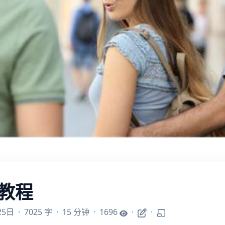
用教程
25日
·
7025 字
·
15 分钟
·
1696
·
·