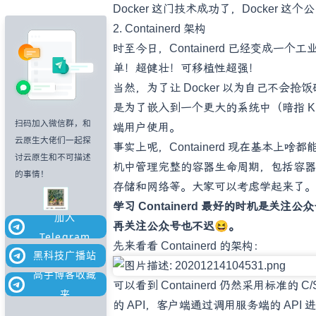
Docker 这门技术成功了，Docker 这
2. Containerd 架构
时至今日，Containerd 已经变成
单！超健壮！可移植性超强！
当然，为了让 Docker 以为自己不会抢饭碗
是为了嵌入到一个更大的系统中（暗指 Ku
扫码加入微信群，和
端用户使用。
云原生大佬们一起探
事实上呢，Containerd 现在基本
讨云原生和不可描述
机中管理完整的容器生命周期，包括容器
的事情！
存储和网络等。大家可以考虑学起来了。
学习 Containerd 最好的时机是关
加入
再关注公众号也不迟😆。
Telegram
先来看看 Containerd 的架构：
黑科技广播站
高手博客收藏
可以看到 Containerd 仍然采用标准的 
夹
的 API，客户端通过调用服务端的 API