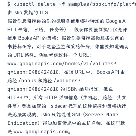
由 Istio 发起的 TLS
假设你想监控你的你的微服务使用哪些特定的
Google A
PI
（
书籍
，
日历
，
任务
等）；假设你要强制执行仅允许
使用
Books API
的策略；假设你要监控被微服务访问的
书籍标识符。对于这些监控和策略任务，你需要知道确切
的 URL 路径。例如考虑这样一个 URL：
www.googleapis.com/books/v1/volumes?
q=isbn:0486424618
，在该 URL 中，
Books API
由
/books
/volumes?
路径
和路径
q=isbn:0486424618
的
ISBN
编号指定。但在
HTTPS
中，所有 HTTP 详细信息（主机名，路径，头文
件等）都是加密的，sidecar 代理的这种监控和策略执行
Server Name
是无法实现的，Istio 只能通过
SNI
（
Indication
）得知加密请求中的主机名称，在这里就
www.googleapis.com
是
。