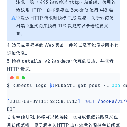
443
http-
注意，端口
的名称以
为前缀，使用的
HTTP
协议是
，你不需要在 Bookinfo 使用 443 端
口发送 HTTP 请求时执行 TLS 发起。关于如何使
用端口重定向来执行 TLS 发起可以参考
这篇文
章
。
4.
访问应用程序的 Web 页面，并验证是否能显示图书的
详细信息。
details v2
5.
检查
的 sidecar 代理的日志，并查看
HTTP 请求。
$ kubectl logs 
$(
kubectl get pods -l 
app
=
d
[
2018-08-09T11:32:58.171Z
]
"GET /books/v1/
日志中的 URL 路径可以被监控，也可以根据该路径来应
用访问策略。要了解有关HTTP 出口流量的监控和访问策