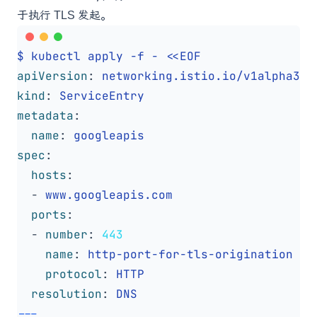
于执行 TLS 发起。
$ kubectl apply -f - <<EOF
apiVersion
:
networking.istio.io/v1alpha3
kind
:
ServiceEntry
metadata
:
name
:
googleapis
spec
:
hosts
:
- 
www.googleapis.com
ports
:
- 
number
:
443
name
:
http-port-for-tls-origination
protocol
:
HTTP
resolution
:
DNS
---