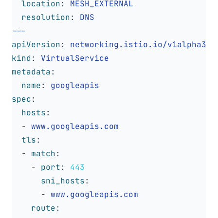
location
:
MESH_EXTERNAL
resolution
:
DNS
---
apiVersion
:
networking.istio.io/v1alpha3
kind
:
VirtualService
metadata
:
name
:
googleapis
spec
:
hosts
:
- 
www.googleapis.com
tls
:
- 
match
:
- 
port
:
443
sni_hosts
:
- 
www.googleapis.com
route
: