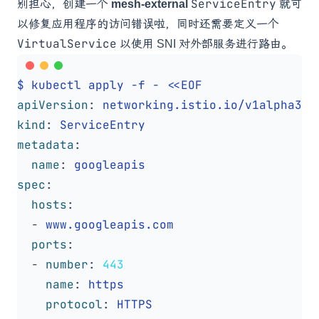
ServiceEntry
别担心，创建一个
mesh-external
就可
以修复应用程序的访问错误啦，同时还需要定义一个
VirtualService
以使用
SNI
对外部服务进行路由。
$ kubectl apply -f - <<EOF
apiVersion
:
networking.istio.io/v1alpha3
kind
:
ServiceEntry
metadata
:
name
:
googleapis
spec
:
hosts
:
- 
www.googleapis.com
ports
:
- 
number
:
443
name
:
https
protocol
:
HTTPS