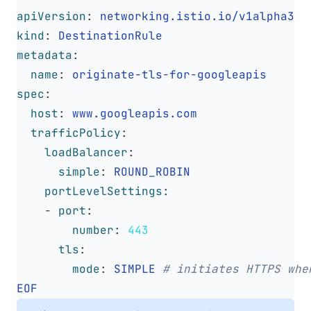
apiVersion
:
networking.istio.io/v1alpha3
kind
:
DestinationRule
metadata
:
name
:
originate-tls-for-googleapis
spec
:
host
:
www.googleapis.com
trafficPolicy
:
loadBalancer
:
simple
:
ROUND_ROBIN
portLevelSettings
:
- 
port
:
number
:
443
tls
:
mode
:
SIMPLE
# initiates HTTPS whe
EOF