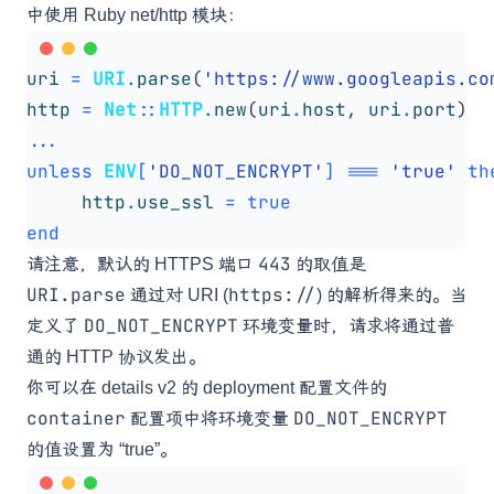
中使用 Ruby
net/http
模块：
uri
=
URI
.
parse
(
'https://www.googleapis.co
http
=
Net
::
HTTP
.
new
(
uri
.
host
,
uri
.
port
)
...
unless
ENV
[
'DO_NOT_ENCRYPT'
]
===
'true'
th
http
.
use_ssl
=
true
end
443
请注意，默认的 HTTPS 端口
的取值是
URI.parse
https://
通过对 URI (
) 的解析得来的。当
DO_NOT_ENCRYPT
定义了
环境变量时，请求将通过普
通的 HTTP 协议发出。
你可以在
details v2 的 deployment 配置文件
的
container
DO_NOT_ENCRYPT
配置项中将环境变量
的值设置为 “true”。