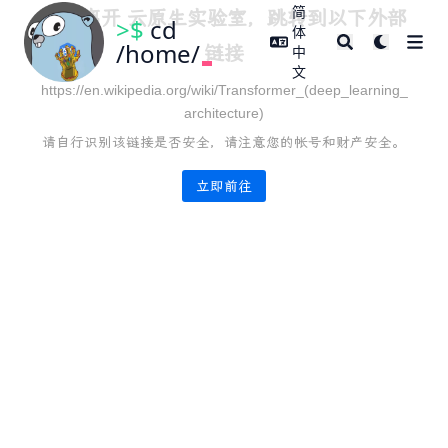
简
即将离开 云原生实验室，跳转到以下外部
>$
cd
体
/home/
链接
中
文
https://en.wikipedia.org/wiki/Transformer_(deep_learning_
architecture)
请自行识别该链接是否安全，请注意您的帐号和财产安全。
立即前往